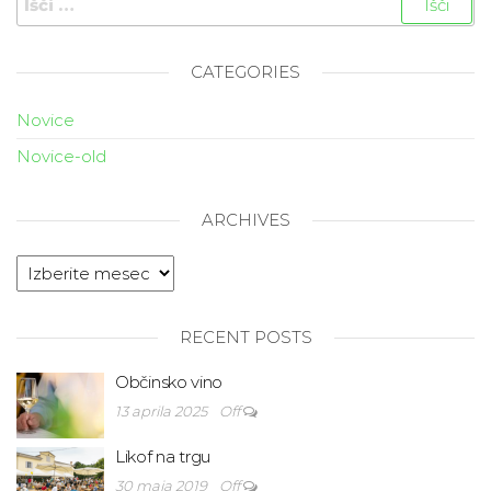
CATEGORIES
Novice
Novice-old
ARCHIVES
RECENT POSTS
Občinsko vino
13 aprila 2025
Off
Likof na trgu
30 maja 2019
Off