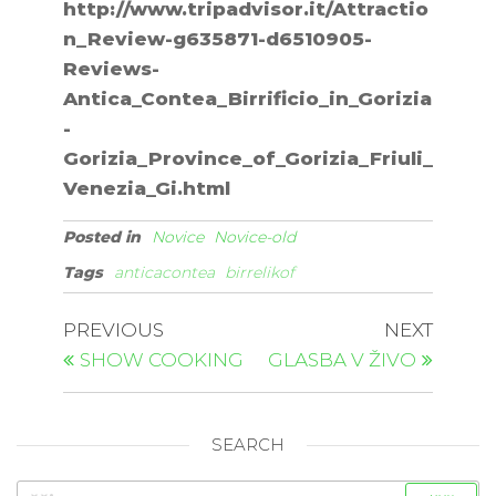
http://www.tripadvisor.it/Attractio
n_Review-g635871-d6510905-
Reviews-
Antica_Contea_Birrificio_in_Gorizia
-
Gorizia_Province_of_Gorizia_Friuli_
Venezia_Gi.html
Posted in
Novice
Novice-old
Tags
anticacontea
birrelikof
PREVIOUS
NEXT
SHOW COOKING
GLASBA V ŽIVO
SEARCH