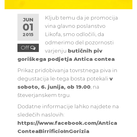
Kljub temu da je promocija
JUN
01
vina glavno poslanstvo
Likofa, smo odločili, da
2015
odmerimo del pozornosti
Off
varjenju
butičnih piv
goriškega podjetja
Antica contea
.
Prikaz pridobivanja tovrstnega piva in
degustacija le-tega bosta potekali
v
soboto, 6. junija, ob 19.00
, na
števerjanskem trgu.
Dodatne informacije lahko najdete na
sledečih naslovih:
https://www.facebook.com/Antica
ConteaBirrificioInGorizia