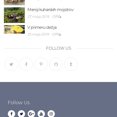
Meniji kuharskih mojstrov
27 maja 2019
Off
V primeru dežja
25 maja 2019
Off
FOLLOW US
Follow Us