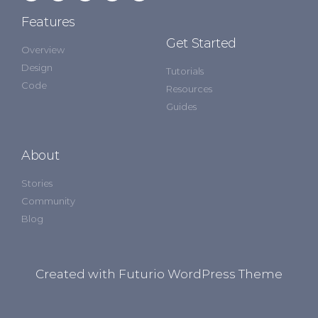
Features
Get Started
Overview
Design
Tutorials
Code
Resources
Guides
About
Stories
Community
Blog
Created with Futurio WordPress Theme