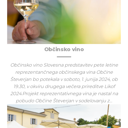
Občinsko vino
Občinsko vino Slovesna predstavitev pete letine
reprezentančnega občinskega vina Občine
Števerjan bo potekala v soboto, 1. junija 2024, ob
19.30, v okviru drugega večera prireditve Likof
2024.Projekt reprezentativnega vina je nastal na
pobudo Občine Števerjan v sodelovanju z…