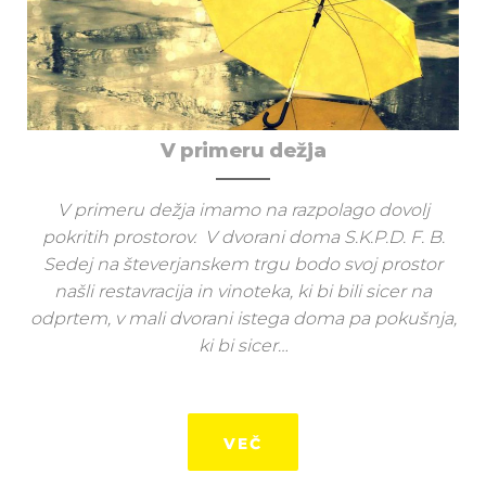
V primeru dežja
V primeru dežja imamo na razpolago dovolj
pokritih prostorov. V dvorani doma S.K.P.D. F. B.
Sedej na števerjanskem trgu bodo svoj prostor
našli restavracija in vinoteka, ki bi bili sicer na
odprtem, v mali dvorani istega doma pa pokušnja,
ki bi sicer…
VEČ