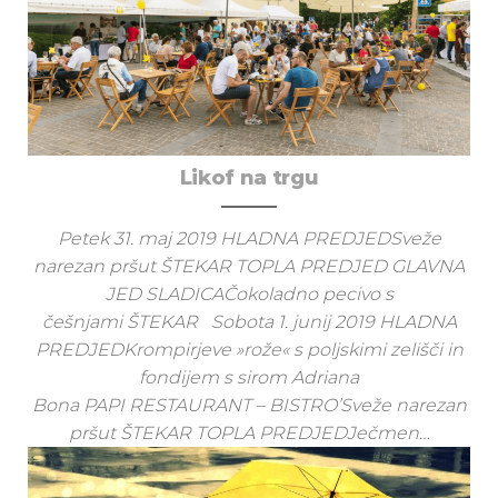
Likof na trgu
Petek 31. maj 2019 HLADNA PREDJEDSveže
narezan pršut ŠTEKAR TOPLA PREDJED GLAVNA
JED SLADICAČokoladno pecivo s
češnjami ŠTEKAR Sobota 1. junij 2019 HLADNA
PREDJEDKrompirjeve »rože« s poljskimi zelišči in
fondijem s sirom Adriana
Bona PAPI RESTAURANT – BISTRO’Sveže narezan
pršut ŠTEKAR TOPLA PREDJEDJečmen…