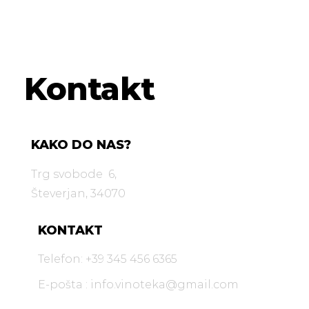
Kontakt
KAKO DO NAS?
Trg svobode 6,
Števerjan, 34070
KONTAKT
Telefon: +39 345 456 6365
E-pošta :
info.vinoteka@gmail.com