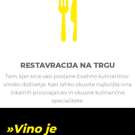
RESTAVRACIJA NA TRGU
Tam, kjer srce vasi postane živahno kulinarično-
vinsko doživetje. Kjer lahko okusite najboljša vina
lokalnih proizvajalcev in okusne kulinarične
specialitete.
»Vino je