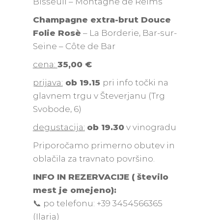
Bisseuil – Montagne de Reims
Champagne extra-brut Douce
Folie Rosè
– La Borderie, Bar-sur-
Seine – Côte de Bar
cena:
35
,00 €
prijava:
ob 19.15
pri info točki na
glavnem trgu v Števerjanu (Trg
Svobode, 6)
degustacija:
ob 19.30
v vinogradu
Priporočamo primerno obutev in
oblačila za travnato površino.
INFO IN REZERVACIJE ( število
mest je omejeno):
📞 po telefonu: +39 3454566365
(Ilaria)