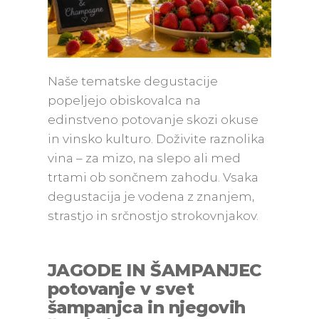
Naše tematske degustacije
popeljejo obiskovalca na
edinstveno potovanje skozi okuse
in vinsko kulturo. Doživite raznolika
vina – za mizo, na slepo ali med
trtami ob sončnem zahodu. Vsaka
degustacija je vodena z znanjem,
strastjo in srčnostjo strokovnjakov.
JAGODE IN ŠAMPANJEC
potovanje v svet
šampanjca in njegovih