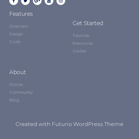
Features
Get Started
Overview
Design
Tutorials
Code
Resources
Guides
About
Stories
Community
Blog
Created with Futurio WordPress Theme