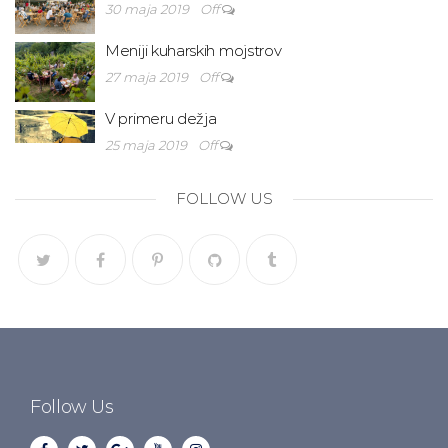
30 maja 2019
Off
Meniji kuharskih mojstrov
27 maja 2019
Off
V primeru dežja
25 maja 2019
Off
FOLLOW US
Follow Us