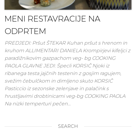
MENI RESTAVRACIJE NA
ODPRTEM
PREDJEDI: Pršut ŠTEKAR Kuhan pršut s hrenom in
kruhom ALLIMENTARI DANIELA Krompirjevi kifeljci z
paradižnikovim gazpachom veg- bg COOKING
PAOLA GLAVNE JEDI: Špecli KORSIČ Njoki iz
ribanega testa jajčnih testenin z gosjim ragujem,
svežim čebulčkom in dimljeno skuto KORSIČ
Pasticcio iz sezonske zelenjave in palačink s
hrustljavimi drobtinicami veg-bg COOKING PAOLA
Na nizki temperturi pečen…
SEARCH