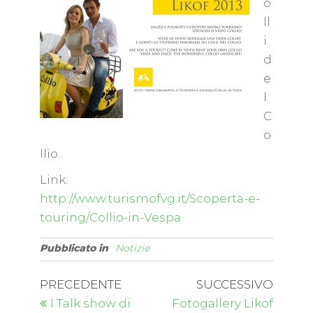
o
ll
i
d
e
l
C
o
llio.
Link:
http://www.turismofvg.it/Scoperta-e-
touring/Collio-in-Vespa
Pubblicato in
Notizie
PRECEDENTE
SUCCESSIVO
I Talk show di
Fotogallery Likof