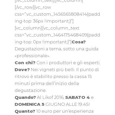
[/vc_column_text][/vc_column]
[/vc_row][vc_row
css=”.vc_custom_1456565808414{padd
ing-top: 36px !important;}”]
[vc_column][vc_column_text
css=”.vc_custom_1464175468409{padd
ing-top: 0px !important;}”]
Cosa?
Degustazioni a tema, sotto una guida
«professionale».
Con chi?
Con i produttori e gli esperti.
Dove?
Nei vigneti più belli. Il punto di
ritrovo è stabilito presso la cassa 15
minuti prima dell’inizio della
degustazione.
Quando?
Al Likof 2016,
SABATO 4
e
DOMENICA 5
GIUGNO ALLE 19.45!
Quanto?
10 euro per un’esperienza