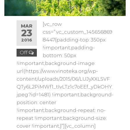
[vc_row
MAR
23
css=”.vc_custom_145656869
8447{padding-top: 350px
2016
!important;padding-
Off
bottom: 50px
!important;background-image:
url(https://www.vinoteka.org/wp-
content/uploads/2015/06/LUJyXXLSVF
QTy6L2PiMWf1_tIvLTz1c7oEEf_yDkOHY.
jpeg?id=1481) !important;background-
position: center
!important;background-repeat: no-
repeat !important;background-size:
cover !important;}”][vc_column]