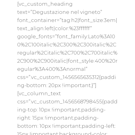
[vc_custom_heading
text=”Degustazione nel vigneto”
font_container=”tag:h2|font_size:3em|
text_align:left|color:%23ffffff”
google_fonts=”font_family:Lato%3A10
0%2C100italic%2C300%2C300italic%2C
regular%2Citalic%2C700%2C700italic%
2C900%2C900italic|font_style:400%20r
egular%3A400%3Anormal”
css=”.vc_custom_1456565635312{paddi
ng-bottom: 20px !important;}”]
[vc_column_text
css=”.vc_custom_1456568798455{padd
ing-top: 10px !important;padding-
right: 15px !important;padding-
bottom: 10px !important;padding-left:
15px !important;background-color: