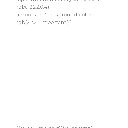
rgba(2,2,2,0.4)
!important;*background-color:
rgb(2,2,2) !important;}”]
Gli avventori vivranno un’esperienza
unica, degustando i vini nel vigneto
con il Collio e la Brda slovena che si
stagliano sullo sfondo. I
«professionisti del vino» illustreranno
l’arte della degustazione sia ai più che
ai meno esperti. Le degustazioni a
tema, oltre a rappresentare un
approfondimento sui vini locali e non,
saranno un’occasione per incontrare i
produttori maggiormente in vista del
nostro territorio.