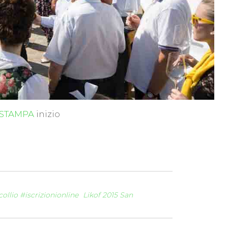
 STAMPA
inizio
ollio #iscrizionionline
Likof 2015 San