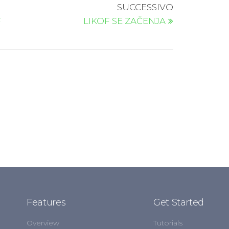
SUCCESSIVO
F
LIKOF SE ZAČENJA
Features
Get Started
Overview
Tutorials