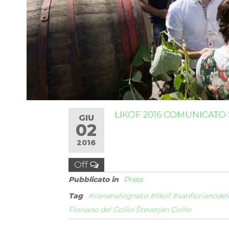
LIKOF 2016 COMUNICATO
GIU
02
2016
Off
Pubblicato in
Press
Tag
#cenanelvigneto #likof #sanflorianodelc
Floriano del Collio Števerjan Collio