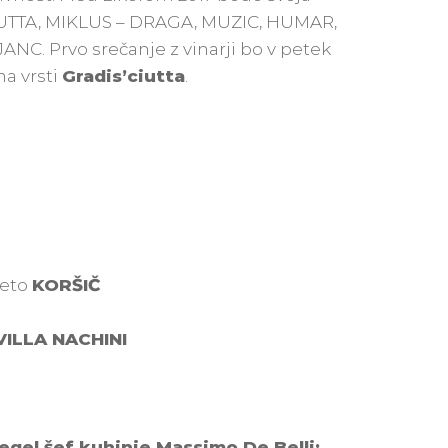
’CIUTTA, MIKLUS – DRAGA, MUZIC, HUMAR,
C. Prvo srečanje z vinarji bo v petek
na vrsti
Gradis’ciutta
.
ceto
KORŠIČ
VILLA NACHINI
egel šef kuhinje Massimo De Belli: