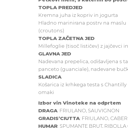
TOPLA PREDJED
Kremna juha iz kopriv in jogurta
Hladno marinirana postrv na masl
(croutons)
TOPLA ZAČETNA JED
Millefoglie (tisoč lističev) z jajčevci
GLAVNA JED
Nadevana prepelica, odišavljena s t
panceto (guanciale), nadevane bučk
SLADICA
Košarica iz krhkega testa s Chantill
omaki
Izbor vin Vinoteke na odprtem
DRAGA
: FRIULANO, SAUVIGNON
GRADIS’CIUTTA
: FRIULANO, CABE
HUMAR
: SPUMANTE BRUT, RIBOLLA