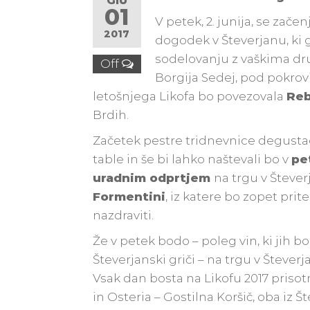
GIU
01
V petek, 2. junija, se začen
2017
dogodek v Števerjanu, ki g
sodelovanju z vaškima druš
Off
Borgija Sedej, pod pokro
letošnjega Likofa bo povezovala
Reb
Brdih.
Začetek pestre tridnevnice degustaci
table in še bi lahko naštevali bo v
pe
uradnim odprtjem
na trgu v Števe
Formentini
, iz katere bo zopet pri
nazdraviti.
Že v petek bodo – poleg vin, ki jih b
Števerjanski griči – na trgu v Štever
Vsak dan bosta na Likofu 2017 prisot
in Osteria – Gostilna Koršič, oba iz Š