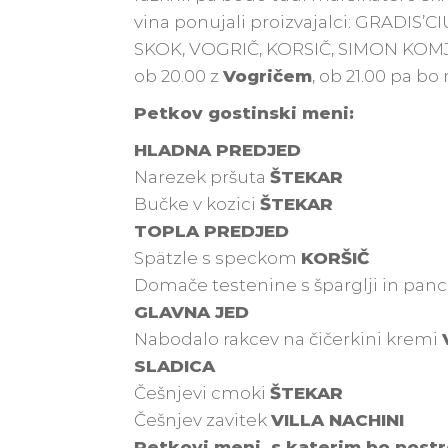
vina ponujali proizvajalci: GRADIS
SKOK, VOGRIČ, KORSIČ, SIMON KOMJAN
ob 20.00 z
Vogričem
, ob 21.00 pa bo 
Petkov gostinski meni:
HLADNA PREDJED
Narezek pršuta
ŠTEKAR
Bučke v kozici
ŠTEKAR
TOPLA PREDJED
Spätzle s speckom
KORŠIČ
Domače testenine s šparglji in pan
GLAVNA JED
Nabodalo rakcev na čičerkini kremi
SLADICA
Češnjevi cmoki
ŠTEKAR
Češnjev zavitek
VILLA NACHINI
Petkovi meni, s katerim bo postr