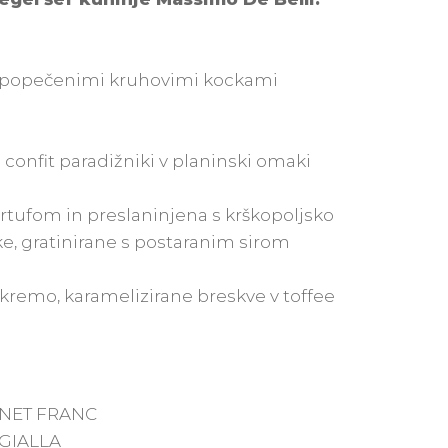
u popečenimi kruhovimi kockami
 in confit paradižniki v planinski omaki
artufom in preslaninjena s krškopoljsko
e, gratinirane s postaranim sirom
y kremo, karamelizirane breskve v toffee
RNET FRANC
 GIALLA