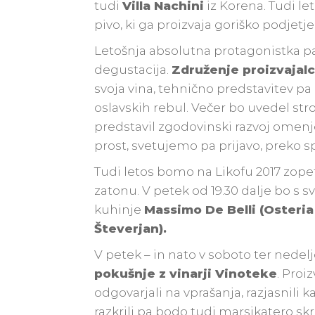
tudi
Villa Nachini
iz Korena. Tudi le
pivo, ki ga proizvaja goriško podjetj
Letošnja absolutna protagonistka pa
degustacija.
Združenje proizvajal
svoja vina, tehnično predstavitev p
oslavskih rebul. Večer bo uvedel st
predstavil zgodovinski razvoj omenj
prost, svetujemo pa prijavo, preko s
Tudi letos bomo na Likofu 2017 zopet
zatonu. V petek od 19.30 dalje bo s s
kuhinje
Massimo De Belli (Osteri
Števerjan).
V petek – in nato v soboto ter nedelj
pokušnje z vinarji Vinoteke
. Proi
odgovarjali na vprašanja, razjasnili 
razkrili pa bodo tudi marsikatero sk