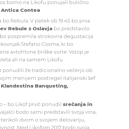
tos bomo na Likofu ponujali butično
e
Antica Contea
.
 bo Rebula. V petek ob 19.45 bo prva
cev Rebule z
Oslavja
bo predstavilo
a bo pospremila strokovna degustacija
rokovnjak Stefano Cosma, ki bo
ene avtohtone briške sorte. Vstop je
pleta ali na samem Likofu.
 ponudili že tradicionalno večerjo ob
vojim menijem postregel italijanski šef
a Klandestina Banqueting,
o – bo Likof prvič ponudil
srečanja in
zvajalci bodo sami predstavili svoja vina,
katerikoli dvom o svojem delovanju,
rivnost. Med Likofom 2017 bodo svoja