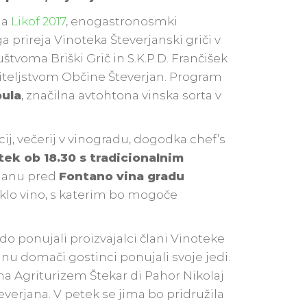
ja
Likof 2017
, enogastronosmki
a prireja Vinoteka Števerjanski griči v
tvoma Briški Grič in S.K.P.D. Frančišek
viteljstvom Občine Števerjan. Program
ula
, značilna avtohtona vinska sorta v
j, večerij v vinogradu, dogodka chef’s
tek ob 18.30 s tradicionalnim
rjanu pred
Fontano vina gradu
teklo vino, s katerim bo mogoče
odo ponujali proizvajalci člani Vinoteke
janu domači gostinci ponujali svoje jedi.
na Agriturizem Štekar di Pahor Nikolaj
teverjana. V petek se jima bo pridružila