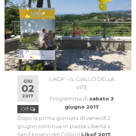
LIKOF – IL GIALLO DELLA
GIU
02
VITE
2017
Programma di
sabato 3
giugno 2017
Off
Dopo la prima giornata di venerdì 2
giugno continua in piazza Libertà a
San Floriano del Collio il
Likof 2017
,