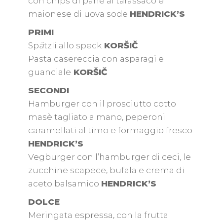
con chips di pane al tarassaco e
maionese di uova sode
HENDRICK’S
PRIMI
Sp
ä
tzli allo speck
KORŠIČ
Pasta casereccia con asparagi e
guanciale
KORŠIČ
SECONDI
Hamburger con il prosciutto cotto
masè tagliato a mano, peperoni
caramellati al timo e formaggio fresco
HENDRICK’S
Vegburger con l’hamburger di ceci, le
zucchine scapece, bufala e crema di
aceto balsamico
HENDRICK’S
DOLCE
Meringata espressa, con la frutta