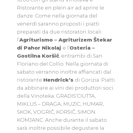
Ristorante en plein air ad aprire le
danze. Come nella giornata del
venerdì saranno proposti i piatti
preparati da due ristoratori locali:
l’
Agriturismo – Agriturizem Štekar
di Pahor Nikolaj
e l’
Osteria –
Gostilna Koršič
, entrambi di San
Floriano del Collio. Nella giornata di
sabato verranno inoltre affiancati dal
ristorante
Hendrick’s
di Gorizia. Piatti
da abbinare ai vini dei produttori soci
della Vinoteka: GRADIS’CIUTTA,
MIKLUS – DRAGA, MUZIC, HUMAR,
SKOK, VOGRIČ, KORSIČ, SIMON
KOMJANC. Anche durante il sabato
sarà inoltre possibile degustare la