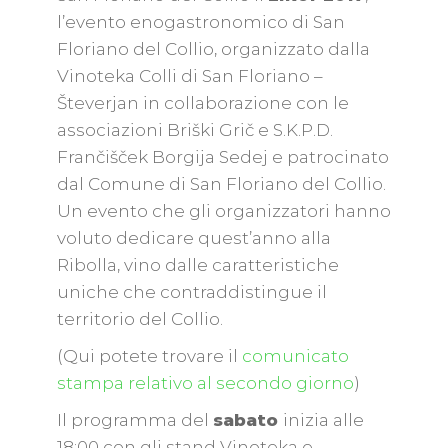
l’evento enogastronomico di San
Floriano del Collio, organizzato dalla
Vinoteka Colli di San Floriano –
Števerjan in collaborazione con le
associazioni Briški Grič e S.K.P.D.
Frančišček Borgija Sedej e patrocinato
dal Comune di San Floriano del Collio.
Un evento che gli organizzatori hanno
voluto dedicare quest’anno alla
Ribolla, vino dalle caratteristiche
uniche che contraddistingue il
territorio del Collio.
(Qui potete trovare il
comunicato
stampa relativo al secondo giorno
)
Il programma del
sabato
inizia alle
18:00 con gli stand Vinoteka e