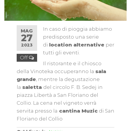
In caso di pioggia abbiamo
MAG
27
predisposto una serie
di
location alternative
per
2023
tutti gli eventi.
Off
Il ristorante e il chiosco
della Vinoteka occuperanno la
sala
grande
, mentre la degustazione
la
saletta
del circolo F. B. Sedej in
piazza Libertà a San Floriano del
Collio. La cena nel vigneto verrà
servita presso la
cantina Muzic
di San
Floriano del Collio