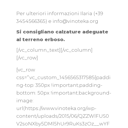
Per ulteriori informazioni Ilaria (+39
3454566365) e
info@vinoteka.org
Si consigliano calzature adeguate
al terreno erboso.
[/vc_column_text][/vc_column]
[/vc_row]
[vc_row
css=”.vc_custom_1456565317585{paddi
ng-top: 350px !important;padding-
bottom: 50px !important;background-
image:
url(https://www.vinoteka.org/wp-
content/uploads/2015/06/QZZWlFUS0
V2soNXby5DMl5hUr9RuKs3zOz__wYF