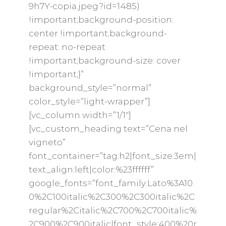
9h7Y-copia.jpeg?id=1485)
!important;background-position:
center !important;background-
repeat: no-repeat
!important;background-size: cover
!important;}”
background_style=”normal”
color_style=”light-wrapper”]
[vc_column width=”1/1″]
[vc_custom_heading text=”Cena nel
vigneto”
font_container=”tag:h2|font_size:3em|
text_align:left|color:%23ffffff”
google_fonts=”font_family:Lato%3A10
0%2C100italic%2C300%2C300italic%2C
regular%2Citalic%2C700%2C700italic%
2C900%2C900italic|font_style:400%20r