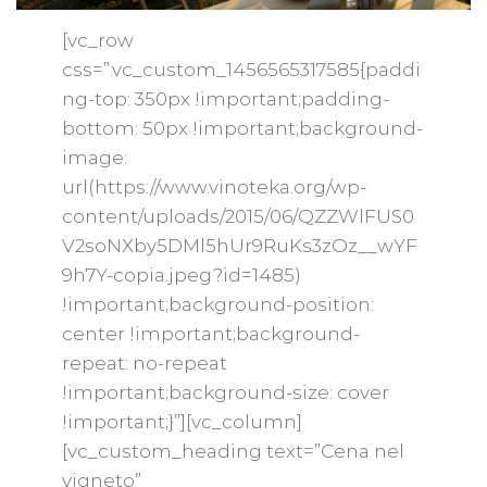
[vc_row
css=”.vc_custom_1456565317585{paddi
ng-top: 350px !important;padding-
bottom: 50px !important;background-
image:
url(https://www.vinoteka.org/wp-
content/uploads/2015/06/QZZWlFUS0
V2soNXby5DMl5hUr9RuKs3zOz__wYF
9h7Y-copia.jpeg?id=1485)
!important;background-position:
center !important;background-
repeat: no-repeat
!important;background-size: cover
!important;}”][vc_column]
[vc_custom_heading text=”Cena nel
vigneto”