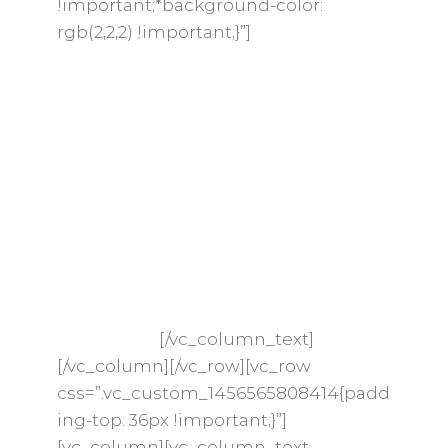
!important;*background-color:
rgb(2,2,2) !important;}”]
La cena nel vigneto, a diretto contatto
con le viti, nel cuore del Collio, offre
agli avventori un’esperienza
indimenticabile. Lo chef della serata
servirà agli ospiti un menù a tema: il
tutto verrà accompagnato dai migliori
vini dei produttori locali. Siamo sicuri
che l’intima e suggestiva location,
impreziosita dal profumo inebriante
dell’estate, non vi lascerà di certo
indifferenti.
[/vc_column_text]
[/vc_column][/vc_row][vc_row
css=”.vc_custom_1456565808414{padd
ing-top: 36px !important;}”]
[vc_column][vc_column_text