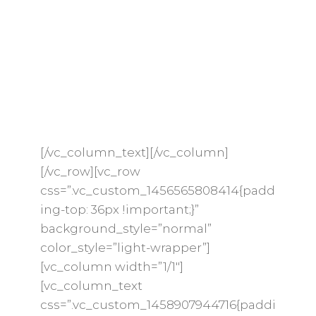
servirà agli ospiti un menù a tema: il
tutto verrà accompagnato dai migliori
vini dei produttori locali. Siamo sicuri
che l’intima e suggestiva location,
impreziosita dal profumo inebriante
dell’estate, non vi lascerà di certo
indifferenti.
[/vc_column_text][/vc_column]
[/vc_row][vc_row
css=”.vc_custom_1456565808414{padd
ing-top: 36px !important;}”
background_style=”normal”
color_style=”light-wrapper”]
[vc_column width=”1/1″]
[vc_column_text
css=”.vc_custom_1458907944716{paddi