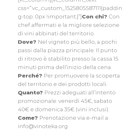
css=”.vc_custom_1525805587111{paddin
g-top: 0px !important;}”]
Con chi?
Con
chef affermati e la migliore selezione
di vini abbinati del territorio.
Dove?
Nel vigneto più bello, a pochi
passi dalla piazza principale. Il punto
di ritrovo è stabilito presso la cassa 15
minuti prima dell’inizio della cena.
Perché?
Per promuovere la scoperta
del territorio e dei prodotti locali.
Quanto?
Prezzi adeguati all’intento
promozionale: venerdì 45€, sabato
40€ e domenica 35€ (vini inclusi).
Come?
Prenotazione via e-mail a:
info@vinoteka.org