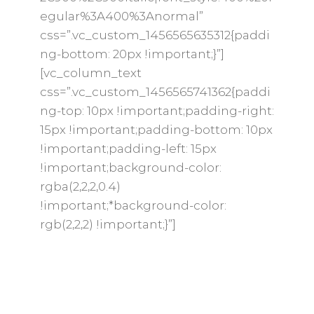
egular%3A400%3Anormal”
css=”.vc_custom_1456565635312{paddi
ng-bottom: 20px !important;}”]
[vc_column_text
css=”.vc_custom_1456565741362{paddi
ng-top: 10px !important;padding-right:
15px !important;padding-bottom: 10px
!important;padding-left: 15px
!important;background-color:
rgba(2,2,2,0.4)
!important;*background-color:
rgb(2,2,2) !important;}”]
La cena nel vigneto, a diretto contatto
con le viti, nel cuore del Collio, offre
agli avventori un’esperienza
indimenticabile. Lo chef della serata