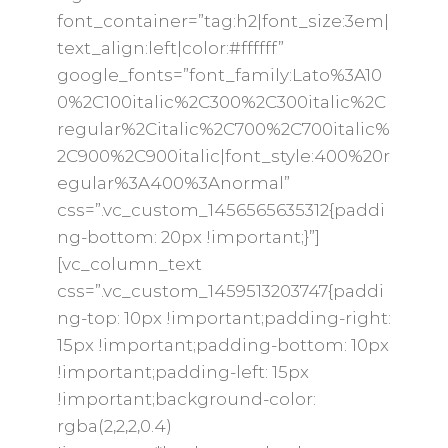
font_container=”tag:h2|font_size:3em|
text_align:left|color:#ffffff”
google_fonts=”font_family:Lato%3A10
0%2C100italic%2C300%2C300italic%2C
regular%2Citalic%2C700%2C700italic%
2C900%2C900italic|font_style:400%20r
egular%3A400%3Anormal”
css=”.vc_custom_1456565635312{paddi
ng-bottom: 20px !important;}”]
[vc_column_text
css=”.vc_custom_1459513203747{paddi
ng-top: 10px !important;padding-right:
15px !important;padding-bottom: 10px
!important;padding-left: 15px
!important;background-color:
rgba(2,2,2,0.4)