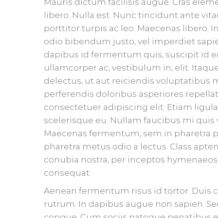
Mauris dictum facilisis augue. Cras ele
libero. Nulla est. Nunc tincidunt ante v
porttitor turpis ac leo. Maecenas libero. 
odio bibendum justo, vel imperdiet sapien
dapibus id fermentum quis, suscipit id e
ullamcorper ac, vestibulum in, elit. Itaq
delectus, ut aut reiciendis voluptatibus 
perferendis doloribus asperiores repella
consectetuer adipiscing elit. Etiam ligula 
scelerisque eu. Nullam faucibus mi quis v
Maecenas fermentum, sem in pharetra pell
pharetra metus odio a lectus. Class aptent
conubia nostra, per inceptos hymenaeos.
consequat.
Aenean fermentum risus id tortor. Du
rutrum. In dapibus augue non sapien. Se
congue. Cum sociis natoque penatibus e