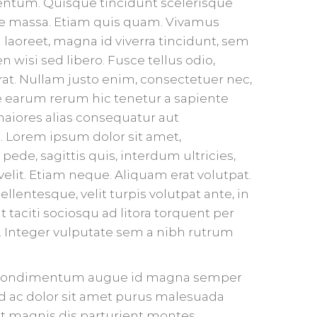
mentum. Quisque tincidunt scelerisque
itae massa. Etiam quis quam. Vivamus
In laoreet, magna id viverra tincidunt, sem
 wisi sed libero. Fusce tellus odio,
rat. Nullam justo enim, consectetuer nec,
ue earum rerum hic tenetur a sapiente
maiores alias consequatur aut
t. Lorem ipsum dolor sit amet,
pede, sagittis quis, interdum ultricies,
elit. Etiam neque. Aliquam erat volutpat.
entesque, velit turpis volutpat ante, in
 taciti sociosqu ad litora torquent per
 Integer vulputate sem a nibh rutrum
is condimentum augue id magna semper
d ac dolor sit amet purus malesuada
t magnis dis parturient montes,