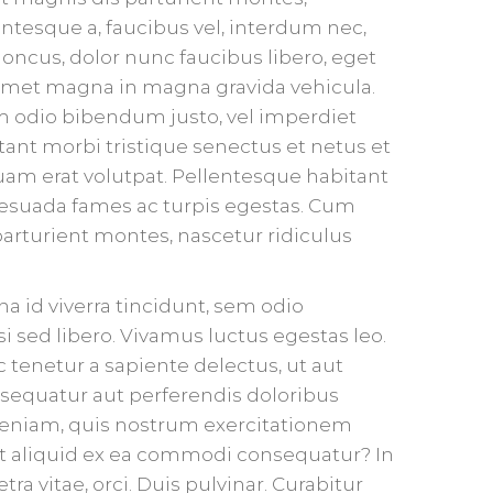
entesque a, faucibus vel, interdum nec,
honcus, dolor nunc faucibus libero, eget
t amet magna in magna gravida vehicula.
sem odio bibendum justo, vel imperdiet
tant morbi tristique senectus et netus et
uam erat volutpat. Pellentesque habitant
lesuada fames ac turpis egestas. Cum
arturient montes, nascetur ridiculus
gna id viverra tincidunt, sem odio
i sed libero. Vivamus luctus egestas leo.
tenetur a sapiente delectus, ut aut
nsequatur aut perferendis doloribus
veniam, quis nostrum exercitationem
 ut aliquid ex ea commodi consequatur? In
ra vitae, orci. Duis pulvinar. Curabitur