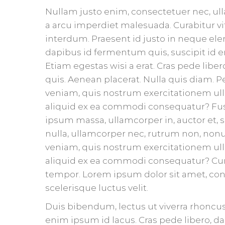
Nullam justo enim, consectetuer nec, ulla
a arcu imperdiet malesuada. Curabitur 
interdum. Praesent id justo in neque ele
dapibus id fermentum quis, suscipit id e
Etiam egestas wisi a erat. Cras pede libe
quis. Aenean placerat. Nulla quis diam.
veniam, quis nostrum exercitationem ulla
aliquid ex ea commodi consequatur? Fu
ipsum massa, ullamcorper in, auctor et, s
nulla, ullamcorper nec, rutrum non, non
veniam, quis nostrum exercitationem ulla
aliquid ex ea commodi consequatur? Curab
tempor. Lorem ipsum dolor sit amet, cons
scelerisque luctus velit.
Duis bibendum, lectus ut viverra rhoncus, 
enim ipsum id lacus. Cras pede libero, d