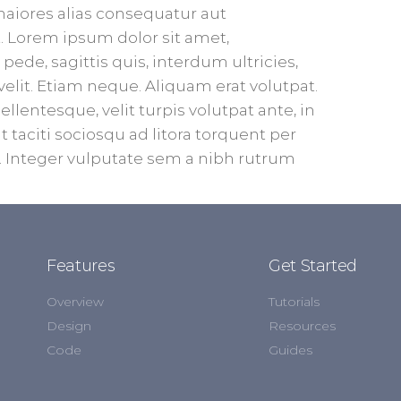
maiores alias consequatur aut
t. Lorem ipsum dolor sit amet,
pede, sagittis quis, interdum ultricies,
elit. Etiam neque. Aliquam erat volutpat.
entesque, velit turpis volutpat ante, in
 taciti sociosqu ad litora torquent per
 Integer vulputate sem a nibh rutrum
Features
Get Started
Overview
Tutorials
Design
Resources
Code
Guides