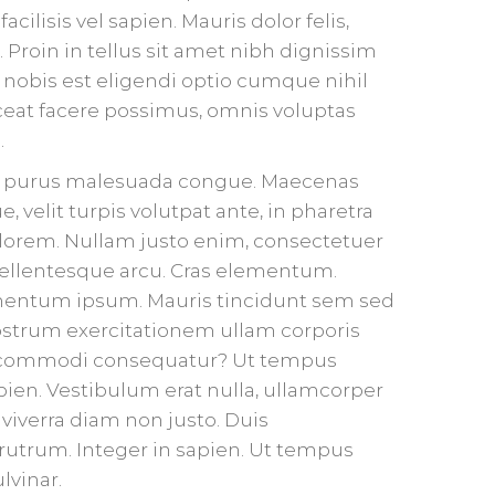
acilisis vel sapien. Mauris dolor felis,
s. Proin in tellus sit amet nibh dignissim
 nobis est eligendi optio cumque nihil
eat facere possimus, omnis voluptas
.
et purus malesuada congue. Maecenas
velit turpis volutpat ante, in pharetra
 lorem. Nullam justo enim, consectetuer
 Pellentesque arcu. Cras elementum.
mentum ipsum. Mauris tincidunt sem sed
ostrum exercitationem ullam corporis
 ea commodi consequatur? Ut tempus
ien. Vestibulum erat nulla, ullamcorper
viverra diam non justo. Duis
rum. Integer in sapien. Ut tempus
lvinar.