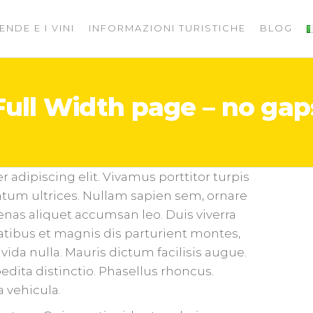
ENDE E I VINI
INFORMAZIONI TURISTICHE
BLOG
Full Width page – no gap
adipiscing elit. Vivamus porttitor turpis
ntum ultrices. Nullam sapien sem, ornare
nas aliquet accumsan leo. Duis viverra
tibus et magnis dis parturient montes,
vida nulla. Mauris dictum facilisis augue.
dita distinctio. Phasellus rhoncus.
 vehicula.