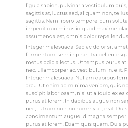
ligula sapien, pulvinar a vestibulum quis, f
sagittis at, luctus sed, aliquam non, tellu
sagittis. Nam libero tempore, cum soluta
impedit quo minus id quod maxime plac
assumenda est, omnis dolor repellendus
Integer malesuada. Sed ac dolor sit am
fermentum, sem in pharetra pellentesque, 
metus odio a lectus. Ut tempus purus at
nec, ullamcorper ac, vestibulum in, elit.
Integer malesuada. Nullam dapibus fer
arcu. Ut enim ad minima veniam, quis n
suscipit laboriosam, nisi ut aliquid ex
purus at lorem. In dapibus augue non sap
nec, rutrum non, nonummy ac, erat. Duis 
condimentum augue id magna semper rut
purus at lorem. Etiam quis quam. Duis pu