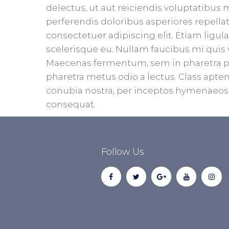
delectus, ut aut reiciendis voluptatibus 
perferendis doloribus asperiores repella
consectetuer adipiscing elit. Etiam ligula 
scelerisque eu. Nullam faucibus mi quis v
Maecenas fermentum, sem in pharetra pell
pharetra metus odio a lectus. Class aptent
conubia nostra, per inceptos hymenaeos.
consequat.
Follow Us