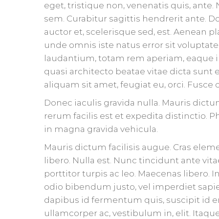
eget, tristique non, venenatis quis, ante
sem. Curabitur sagittis hendrerit ante. 
auctor et, scelerisque sed, est. Aenean pl
unde omnis iste natus error sit volupt
laudantium, totam rem aperiam, eaque ips
quasi architecto beatae vitae dicta sunt e
aliquam sit amet, feugiat eu, orci. Fusce
Donec iaculis gravida nulla. Mauris dict
rerum facilis est et expedita distinctio.
in magna gravida vehicula.
Mauris dictum facilisis augue. Cras ele
libero. Nulla est. Nunc tincidunt ante v
porttitor turpis ac leo. Maecenas libero. 
odio bibendum justo, vel imperdiet sapien
dapibus id fermentum quis, suscipit id e
ullamcorper ac, vestibulum in, elit. Itaq