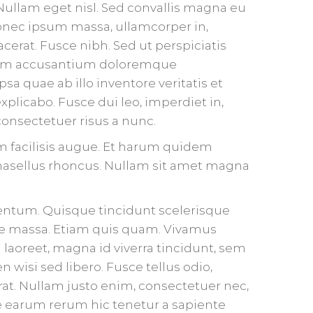
. Nullam eget nisl. Sed convallis magna eu
Donec ipsum massa, ullamcorper in,
acerat. Fusce nibh. Sed ut perspiciatis
atem accusantium doloremque
a quae ab illo inventore veritatis et
xplicabo. Fusce dui leo, imperdiet in,
 consectetuer risus a nunc.
um facilisis augue. Et harum quidem
 Phasellus rhoncus. Nullam sit amet magna
mentum. Quisque tincidunt scelerisque
itae massa. Etiam quis quam. Vivamus
In laoreet, magna id viverra tincidunt, sem
 wisi sed libero. Fusce tellus odio,
rat. Nullam justo enim, consectetuer nec,
ue earum rerum hic tenetur a sapiente