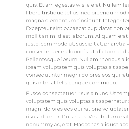
quis. Etiam egestas wisi a erat. Nullam feu
libero tristique tellus, nec bibendum odio
magna elementum tincidunt. Integer tem
Excepteur sint occaecat cupidatat non pro
mollit anim id est laborum. Aliquam erat 
justo, commodo ut, suscipit at, pharetra v
consectetuer eu lobortis ut, dictum at d
Pellentesque ipsum. Nullam rhoncus ali
ipsam voluptatem quia voluptas sit aspern
consequuntur magni dolores eos qui rat
quis nibh at felis congue commodo.
Fusce consectetuer risus a nunc. Ut te
voluptatem quia voluptas sit aspernatur 
magni dolores eos qui ratione voluptat
risus id tortor. Duis risus. Vestibulum er
nonummy ac, erat. Maecenas aliquet accu