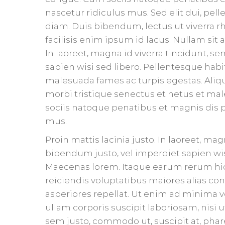
nascetur ridiculus mus. Sed elit dui, pell
diam. Duis bibendum, lectus ut viverra r
facilisis enim ipsum id lacus. Nullam si
In laoreet, magna id viverra tincidunt, 
sapien wisi sed libero. Pellentesque habi
malesuada fames ac turpis egestas. Aliq
morbi tristique senectus et netus et ma
sociis natoque penatibus et magnis dis p
mus.
Proin mattis lacinia justo. In laoreet, ma
bibendum justo, vel imperdiet sapien wis
Maecenas lorem. Itaque earum rerum hic 
reiciendis voluptatibus maiores alias co
asperiores repellat. Ut enim ad minima 
ullam corporis suscipit laboriosam, nisi
sem justo, commodo ut, suscipit at, pharet