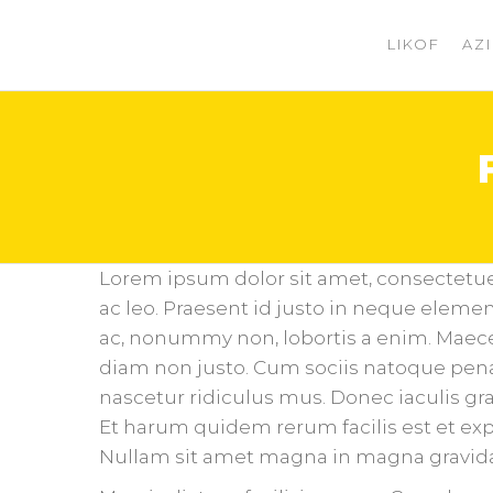
LIKOF
AZI
LIKOF
Evento
enogastronomico
–
Enogastronomski
praznik –
Enogastronomic
event 5/6/2015 –
7/6/2015 San
Floriano del Collio
– Števerjan
Lorem ipsum dolor sit amet, consectetuer 
ac leo. Praesent id justo in neque eleme
ac, nonummy non, lobortis a enim. Maece
diam non justo. Cum sociis natoque pena
nascetur ridiculus mus. Donec iaculis gra
Et harum quidem rerum facilis est et expe
Nullam sit amet magna in magna gravida