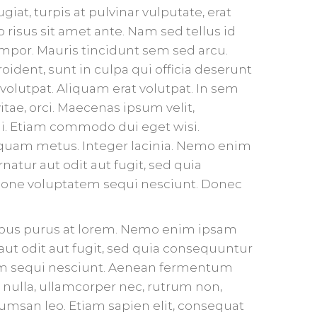
giat, turpis at pulvinar vulputate, erat
 risus sit amet ante. Nam sed tellus id
por. Mauris tincidunt sem sed arcu.
ident, sunt in culpa qui officia deserunt
volutpat. Aliquam erat volutpat. In sem
itae, orci. Maecenas ipsum velit,
ui. Etiam commodo dui eget wisi.
quam metus. Integer lacinia. Nemo enim
atur aut odit aut fugit, sed quia
ione voluptatem sequi nesciunt. Donec
mpus purus at lorem. Nemo enim ipsam
aut odit aut fugit, sed quia consequuntur
em sequi nesciunt. Aenean fermentum
at nulla, ullamcorper nec, rutrum non,
msan leo. Etiam sapien elit, consequat