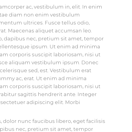
mcorper ac, vestibulum in, elit. In enim
vitae diam non enim vestibulum
mentum ultrices. Fusce tellus odio,
rat. Maecenas aliquet accumsan leo.
ro, dapibus nec, pretium sit amet, tempor
 Pellentesque ipsum. Ut enim ad minima
m corporis suscipit laboriosam, nisi ut
sce aliquam vestibulum ipsum. Donec
celerisque sed, est. Vestibulum erat
ummy ac, erat. Ut enim ad minima
m corporis suscipit laboriosam, nisi ut
itur sagittis hendrerit ante. Integer
ectetuer adipiscing elit. Morbi
dolor nunc faucibus libero, eget facilisis
apibus nec, pretium sit amet, tempor