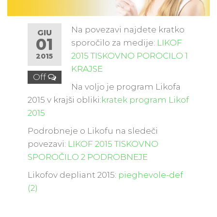
Na povezavi najdete kratko
GIU
01
sporočilo za medije:
LIKOF
2015 TISKOVNO POROCILO 1
2015
KRAJSE
Off
Na voljo je program Likofa
2015 v krajši obliki:
kratek program Likof
2015
Podrobneje o Likofu na sledeči
povezavi:
LIKOF 2015 TISKOVNO
SPOROČILO 2 PODROBNEJE
Likofov depliant 2015:
pieghevole-def
(2)