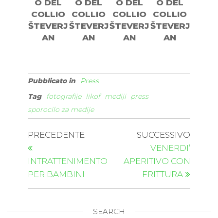
O DEL
O DEL
O DEL
O DEL
COLLIO
COLLIO
COLLIO
COLLIO
ŠTEVERJ
ŠTEVERJ
ŠTEVERJ
ŠTEVERJ
AN
AN
AN
AN
Pubblicato in
Press
Tag
fotografije
likof
mediji
press
sporocilo za medije
PRECEDENTE
SUCCESSIVO
VENERDI’
INTRATTENIMENTO
APERITIVO CON
PER BAMBINI
FRITTURA
SEARCH