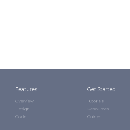
Features
Get Started
Overview
Tutorials
Design
Resources
Code
Guides