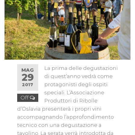
La prima delle degustazioni
MAG
29
di quest’anno vedrà come
protagonisti degli ospiti
2017
speciali. L’Associazione
Off
Produttori di Ribolle
d’Oslavia presenterà i propri vini
accompagnando l’approfondimento
tecnico con una degustazione a
tavolino. La serata verrà introdotta da