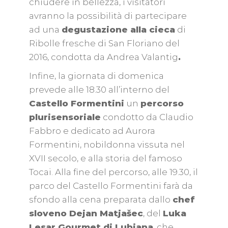
chiudere in bellezza, i visitatori
avranno la possibilità di partecipare
ad una
degustazione alla cieca
di
Ribolle fresche di San Floriano del
2016, condotta da Andrea Valantig
.
Infine, la giornata di domenica
prevede alle 18.30 all’interno del
Castello Formentini
un
percorso
plurisensoriale
condotto da Claudio
Fabbro e dedicato ad Aurora
Formentini, nobildonna vissuta nel
XVII secolo, e alla storia del famoso
Tocai. Alla fine del percorso, alle 19.30, il
parco del Castello Formentini farà da
sfondo alla cena preparata dallo
chef
sloveno Dejan Matjašec
, del
Luka
Lesar Gourmet di Lubiana
, che