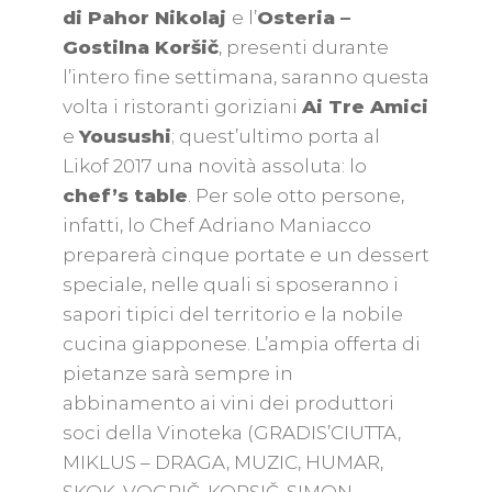
di Pahor Nikolaj
e l’
Osteria –
Gostilna Koršič
, presenti durante
l’intero fine settimana, saranno questa
volta i ristoranti goriziani
Ai Tre Amici
e
Yousushi
; quest’ultimo porta al
Likof 2017 una novità assoluta: lo
chef’s table
. Per sole otto persone,
infatti, lo Chef Adriano Maniacco
preparerà cinque portate e un dessert
speciale, nelle quali si sposeranno i
sapori tipici del territorio e la nobile
cucina giapponese. L’ampia offerta di
pietanze sarà sempre in
abbinamento ai vini dei produttori
soci della Vinoteka (GRADIS’CIUTTA,
MIKLUS – DRAGA, MUZIC, HUMAR,
SKOK, VOGRIČ, KORSIČ, SIMON