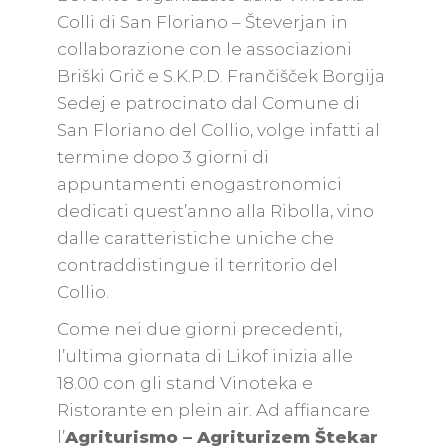
Colli di San Floriano – Števerjan in
collaborazione con le associazioni
Briški Grič e S.K.P.D. Frančišček Borgija
Sedej e patrocinato dal Comune di
San Floriano del Collio, volge infatti al
termine dopo 3 giorni di
appuntamenti enogastronomici
dedicati quest’anno alla Ribolla, vino
dalle caratteristiche uniche che
contraddistingue il territorio del
Collio.
Come nei due giorni precedenti,
l’ultima giornata di Likof inizia alle
18.00 con gli stand Vinoteka e
Ristorante en plein air. Ad affiancare
l’
Agriturismo – Agriturizem Štekar