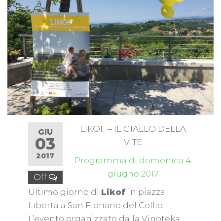
LIKOF – IL GIALLO DELLA
GIU
03
VITE
2017
Programma di domenica 4
giugno 2017
Off
Ultimo giorno di
Likof
in piazza
Libertà a San Floriano del Collio.
L’evento organizzato dalla Vinoteka