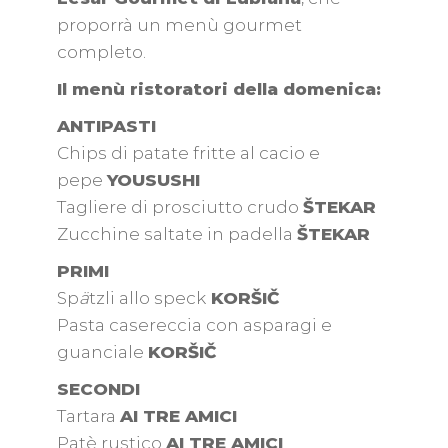
proporrà un menù gourmet
completo.
Il menù ristoratori della domenica:
ANTIPASTI
Chips di patate fritte al cacio e
pepe
YOUSUSHI
Tagliere di prosciutto crudo
ŠTEKAR
Zucchine saltate in padella
ŠTEKAR
PRIMI
Sp
ä
tzli allo speck
KORŠIČ
Pasta casereccia con asparagi e
guanciale
KORŠIČ
SECONDI
Tartara
AI TRE AMICI
Patè rustico
AI TRE AMICI